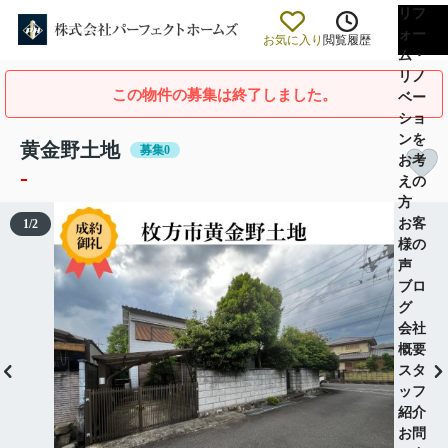
リフ
ォー
お気に入り
閲覧履歴
ム・
リノ
この物件の募集は終了しました。
ベー
ショ
ンを
黄金野土地
募集0
お考
-
えの
方
お客
1
/
2
様の
声
ブロ
グ
会社
概要
スタ
ッフ
紹介
お問