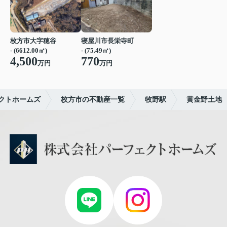
枚方市大字穂谷
寝屋川市長栄寺町
- (6612.00㎡)
- (75.49㎡)
4,500
770
万円
万円
クトホームズ
枚方市の不動産一覧
牧野駅
黄金野土地