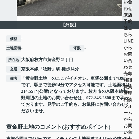
い合
わせ
来店
予約
【外観】
はこ
ちら
-
価格
LINE
から
-
-
土地面積
坪数
お問
大阪府
枚方市
黄金野
２丁目
所在地
い合
わせ
京阪本線
「
牧野
」駅 徒歩14分
交通
売却
「黄金野土地」のここがイチオシ。車塚公園まで439m
備考
相談
です。駅まで徒歩14分でアクセス可能です。土地面積は
賃貸
214.55㎡(公簿)となっております。枚方市の京阪本線牧
管理
野周辺の土地のお問い合わせは、072-843-2800まで承っ
相談
ております。見学のご予約も、お気軽にお問い合わせく
フォ
ださいませ。
ーム
から
お問
黄金野土地のコメント(おすすめポイント)
い合
わせ
車塚公園まで439mです。イチオシの土地面積214.55㎡(公簿)の土