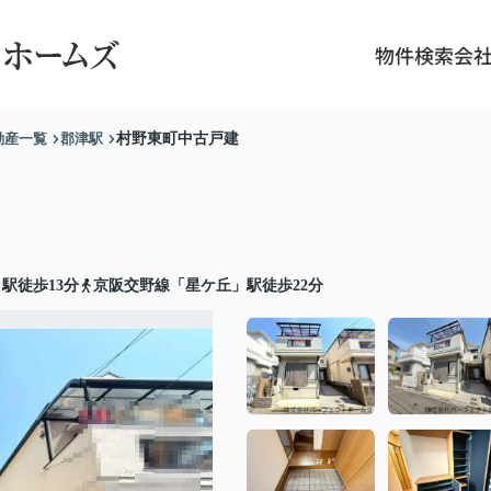
物件検索
会
動産一覧
郡津駅
村野東町中古戸建
駅徒歩13分
京阪交野線「星ケ丘」駅徒歩22分