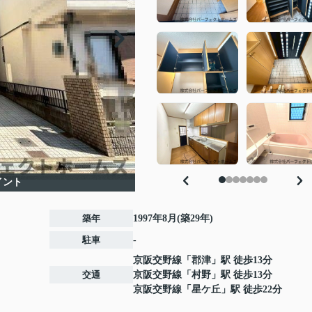
イント
築年
1997年8月(築29年)
駐車
-
京阪交野線
「
郡津
」駅 徒歩13分
交通
京阪交野線
「
村野
」駅 徒歩13分
京阪交野線
「
星ケ丘
」駅 徒歩22分