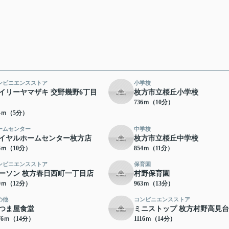
ンビニエンスストア
小学校
イリーヤマザキ 交野幾野6丁目
枚方市立桜丘小学校
736ｍ（10分）
74ｍ（5分）
ームセンター
中学校
イヤルホームセンター枚方店
枚方市立桜丘中学校
76ｍ（10分）
854ｍ（11分）
ンビニエンスストア
保育園
ーソン 枚方春日西町一丁目店
村野保育園
00ｍ（12分）
963ｍ（13分）
の他
コンビニエンスストア
つま屋食堂
ミニストップ 枚方村野高見
76ｍ（14分）
1116ｍ（14分）