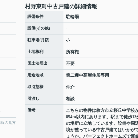
村野東町中古戸建の詳細情報
設備条件
駐輪場
設備(その他)
-
駐車場/月額
-/-
土地権利
所有権
国土法届出
不要
用途地域
第二種中高層住居専用
取引態様
仲介
引渡し
相談
備考
こちらの物件は枚方市立桜丘中学校
分
854m以内にあります。駅まで徒歩13
情報の見方
の場所に立地しています。設備や周
境が整っている中古戸建てはいかが
ょうか。パーフェクトホームズで運