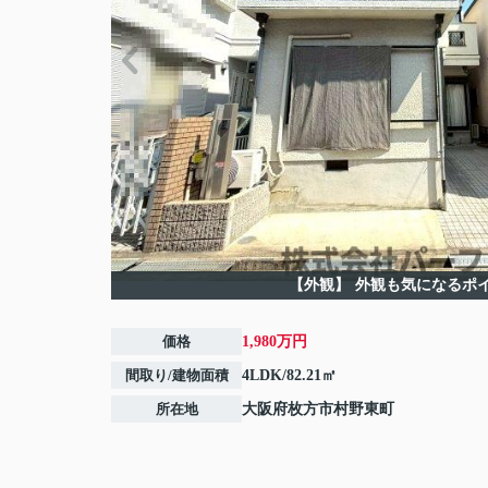
【外観】
外観も気になるポ
価格
1,980万円
間取り/建物面積
4LDK/82.21㎡
所在地
大阪府
枚方市
村野東町