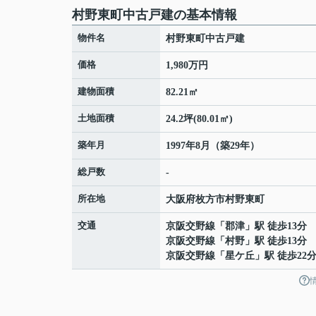
村野東町中古戸建の基本情報
物件名
村野東町中古戸建
価格
1,980万円
建物面積
82.21㎡
土地面積
24.2坪(80.01㎡)
築年月
1997年8月（築29年）
総戸数
-
所在地
大阪府
枚方市
村野東町
交通
京阪交野線
「
郡津
」駅 徒歩13分
京阪交野線
「
村野
」駅 徒歩13分
京阪交野線
「
星ケ丘
」駅 徒歩22