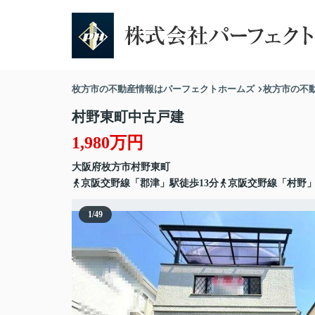
枚方市の不動産情報はパーフェクトホームズ
枚方市の不
村野東町中古戸建
1,980万円
大阪府
枚方市
村野東町
京阪交野線「郡津」駅徒歩13分
京阪交野線「村野」
1
/
49