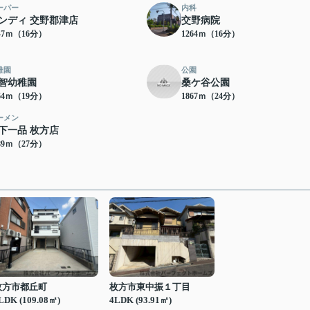
ーパー
内科
ンディ 交野郡津店
交野病院
47ｍ（16分）
1264ｍ（16分）
稚園
公園
智幼稚園
桑ケ谷公園
64ｍ（19分）
1867ｍ（24分）
ーメン
下一品 枚方店
89ｍ（27分）
枚方市都丘町
枚方市東中振１丁目
LDK (109.08㎡)
4LDK (93.91㎡)