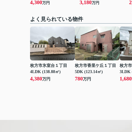
4,300
3,180
2
万円
万円
よく見られている物件
枚方市氷室台１丁目
枚方市香里ケ丘１丁目
枚方市
4LDK (138.88㎡)
5DK (123.14㎡)
3LDK 
4,380
780
1,680
万円
万円