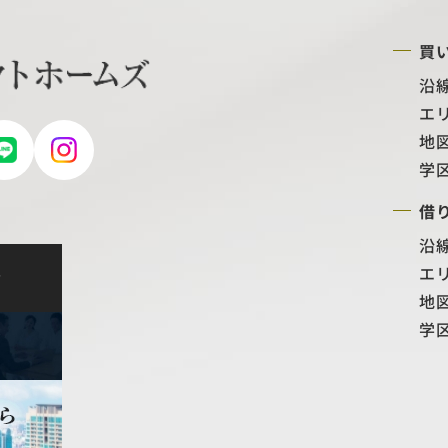
買
沿
エ
地
学
借
沿
エ
せ
地
学