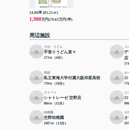
24.86坪 (82.21㎡)
1,980
万円(79.65万円/坪)
周辺施設
そば・うどん
コ
手造りうどん楽々
デ
273ｍ（4分）
店
3
高校
ホ
私立東海大学付属大阪仰星高校
ロ
759ｍ（10分）
7
スイーツ
コ
シャトレーゼ 交野店
ロ
866ｍ（11分）
9
幼稚園
そ
交野幼稚園
さ
1007ｍ（13分）
10