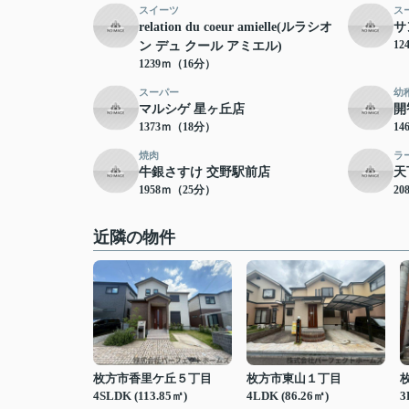
スイーツ
ス
relation du coeur amielle(ルラシオ
サ
12
ン デュ クール アミエル)
1239ｍ（16分）
スーパー
幼
マルシゲ 星ヶ丘店
開
1373ｍ（18分）
14
焼肉
ラ
牛銀さすけ 交野駅前店
天
1958ｍ（25分）
20
近隣の物件
枚方市香里ケ丘５丁目
枚方市東山１丁目
4SLDK (113.85㎡)
4LDK (86.26㎡)
3