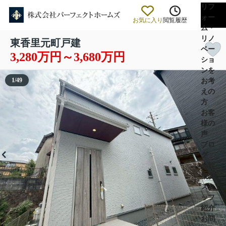
リフ
ォー
お気に入り
閲覧履歴
ム・
リノ
東香里元町戸建
ベー
3,280万円～3,680万円
ショ
ンを
1
/
49
お考
えの
方
お客
様の
声
ブロ
グ
会社
概要
スタ
ッフ
紹介
お問