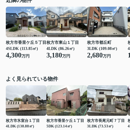
近隣の物件
枚方市香里ケ丘５丁目
枚方市東山１丁目
枚方市都丘町
4SLDK (113.85㎡)
4LDK (86.26㎡)
3LDK (109.08㎡)
4
4,300
3,180
2,680
万円
万円
万円
よく見られている物件
枚方市氷室台１丁目
枚方市香里ケ丘１丁目
枚方市長尾元町７丁目
4LDK (138.88㎡)
5DK (123.14㎡)
3LDK (73.53㎡)
4