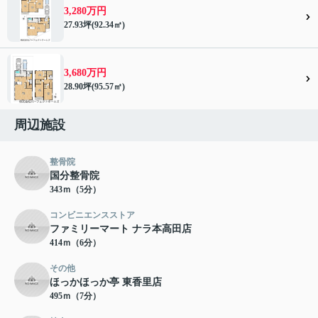
3,280万円
27.93坪(92.34㎡)
3,680万円
28.90坪(95.57㎡)
周辺施設
整骨院
国分整骨院
343ｍ（5分）
コンビニエンスストア
ファミリーマート ナラ本高田店
414ｍ（6分）
その他
ほっかほっか亭 東香里店
495ｍ（7分）