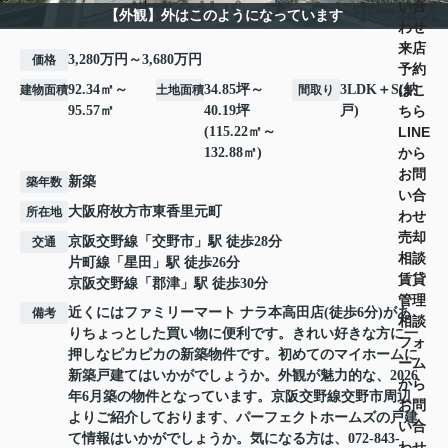
い合
【外観】外はこのようになっています
わせ
来店
3,280万円～3,680万円
価格
予約
はこ
92.34㎡～
34.85坪～
3LDK＋S(納
建物面積
土地面積
間取り
ちら
95.57㎡
40.19坪
戸)
LINE
(115.22㎡～
から
132.88㎡)
お問
新築
築年数
い合
大阪府
枚方市
東香里元町
所在地
わせ
売却
京阪交野線
「
交野市
」駅 徒歩28分
交通
相談
片町線
「
星田
」駅 徒歩26分
賃貸
京阪交野線
「
郡津
」駅 徒歩30分
管理
近くにはファミリーマート ナラ本高田店(徒歩6分)があ
備考
相談
りちょっとした買い物に便利です。きれい好きな方に一
フォ
押しなピカピカの新築物件です。初めてのマイホームに
ーム
新築戸建てはいかがでしょうか。外観が魅力的な、2026
から
年6月築の物件となっています。京阪交野線交野市周辺
お問
よりご紹介しております、パーフェクトホームズの戸建
い合
て情報はいかがでしょうか。気になる方は、072-843-
わせ