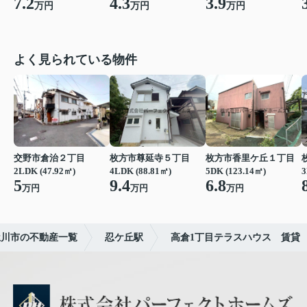
7.2
4.3
3.9
万円
万円
万円
よく見られている物件
交野市倉治２丁目
枚方市尊延寺５丁目
枚方市香里ケ丘１丁目
2LDK (47.92㎡)
4LDK (88.81㎡)
5DK (123.14㎡)
3
5
9.4
6.8
万円
万円
万円
屋川市の不動産一覧
忍ケ丘駅
高倉1丁目テラスハウス 賃貸