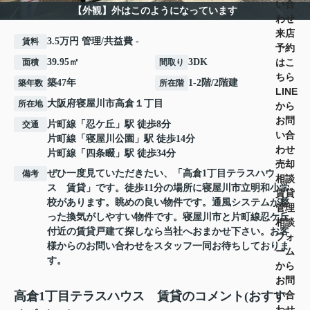
い合
【外観】外はこのようになっています
わせ
来店
3.5万円 管理/共益費 -
賃料
予約
はこ
39.95㎡
3DK
面積
間取り
ちら
築47年
1-2階/2階建
築年数
所在階
LINE
大阪府
寝屋川市
高倉
１丁目
所在地
から
お問
片町線
「
忍ケ丘
」駅 徒歩8分
交通
い合
片町線
「
寝屋川公園
」駅 徒歩14分
わせ
片町線
「
四条畷
」駅 徒歩34分
売却
ぜひ一度見ていただきたい、「高倉1丁目テラスハウ
備考
相談
ス 賃貸」です。徒歩11分の場所に寝屋川市立明和小学
賃貸
校があります。眺めの良い物件です。通風システムが整
管理
った換気がしやすい物件です。寝屋川市と片町線忍ケ丘
相談
付近の賃貸戸建て探しなら当社へおまかせ下さい。お客
フォ
様からのお問い合わせをスタッフ一同お待ちしておりま
ーム
す。
から
お問
い合
高倉1丁目テラスハウス 賃貸のコメント(おすす
わせ