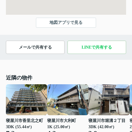
地図アプリで見る
メールで共有する
LINEで共有する
近隣の物件
寝屋川市香里北之町
寝屋川市大利町
寝屋川市堀溝２丁目
3DK (55.44㎡)
1K (25.00㎡)
3DK (42.00㎡)
2