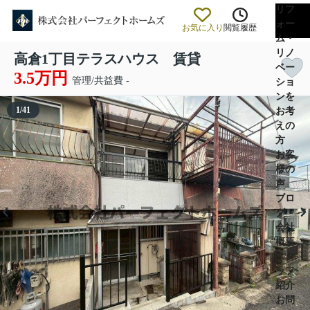
リフ
ォー
お気に入り
閲覧履歴
ム・
リノ
高倉1丁目テラスハウス 賃貸
ベー
3.5万円
管理/共益費 -
ショ
ンを
1
/
41
お考
えの
方
お客
様の
声
ブロ
グ
会社
概要
スタ
ッフ
紹介
お問