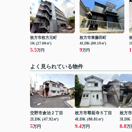
枚方市枚方元町
枚方市東藤田町
1K (27.00㎡)
4LDK (80.19㎡)
1
5.5
9
1
万円
万円
よく見られている物件
交野市倉治２丁目
枚方市尊延寺５丁目
枚方市
2LDK (47.92㎡)
4LDK (88.81㎡)
3LDK 
5
9.4
8.8
万円
万円
万