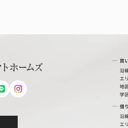
買
沿
エ
地
学
借
沿
エ
せ