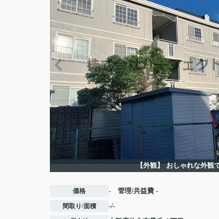
【外観】
おしゃれな外観
価格
-
管理/共益費
-
間取り/面積
-/-