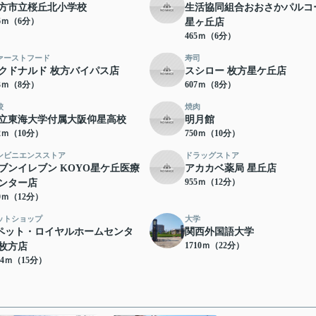
方市立桜丘北小学校
生活協同組合おおさかパルコ
16ｍ（6分）
星ヶ丘店
465ｍ（6分）
ァーストフード
寿司
クドナルド 枚方バイパス店
スシロー 枚方星ケ丘店
63ｍ（8分）
607ｍ（8分）
校
焼肉
立東海大学付属大阪仰星高校
明月館
22ｍ（10分）
750ｍ（10分）
ンビニエンスストア
ドラッグストア
ブンイレブン KOYO星ケ丘医療
アカカベ薬局 星丘店
955ｍ（12分）
ンター店
10ｍ（12分）
ットショップ
大学
ペット・ロイヤルホームセンタ
関西外国語大学
1710ｍ（22分）
枚方店
94ｍ（15分）