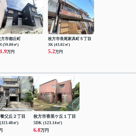
枚方市都丘町
枚方市長尾家具町５丁目
R (59.00㎡)
3K (43.02㎡)
1.9
5.2
万円
万円
養父丘２丁目
枚方市香里ケ丘１丁目
(113.40㎡)
5DK (123.14㎡)
6.8
円
万円