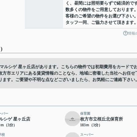
く、昼間には照明要らずで経済的で
数多くの物件をご用意しております
客様のご希望の物件をお選び下さい
タッフ一同、ご協力させて頂きます
情報
)
、マルシゲ 星ヶ丘店があります。こちらの物件では初期費用をカードで
。枚方市エリアにある賃貸情報のことなら、地域に密着した当社へお任せ
ります。ご要望や不明な点などございましたら、お気軽にご連絡下さい
ーパー
保育園
ルシゲ 星ヶ丘店
枚方市立桜丘北保育所
70ｍ（3分）
183ｍ（3分）
学校
スーパー