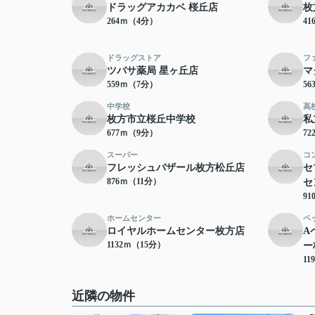
ドラッグアカカベ 桜丘店
枚
264ｍ（4分）
4
ドラッグストア
フ
ツバサ薬局 星ヶ丘店
マ
559ｍ（7分）
5
中学校
高
枚方市立桜丘中学校
私
677ｍ（9分）
7
スーパー
コ
フレッシュバザール枚方松丘店
セ
876ｍ（11分）
セ
9
ホームセンター
ペ
ロイヤルホームセンター枚方店
A
1132ｍ（15分）
ー
11
近隣の物件