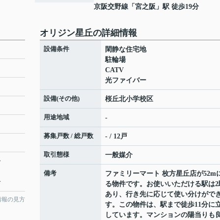
京阪交野線
「
宮之阪
」駅 徒歩19分
オリジン星丘の詳細情報
設備条件
閑静な住宅地
駐輪場
CATV
光ファイバー
設備(その他)
桜丘北小学校区
用途地域
-
募集戸数 / 総戸数
- / 12戸
取引態様
一般媒介
分
備考
ファミリーマート 枚方星丘店が52m
分
る物件です。お使いいただける駅は2
あり、行き先に応じて使い分けがで
情報の見方
す。この物件は、駅まで徒歩11分に
しています。マンションの陽当りも