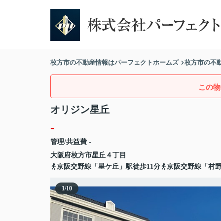
枚方市の不動産情報はパーフェクトホームズ
枚方市の不
この物
オリジン星丘
-
管理/共益費 -
大阪府
枚方市
星丘
４丁目
京阪交野線「星ケ丘」駅徒歩11分
京阪交野線「村野
1
/
10