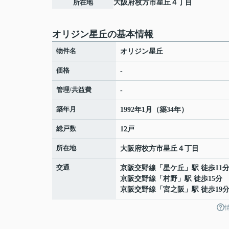
所在地
大阪府
枚方市
星丘
４丁目
オリジン星丘の基本情報
物件名
オリジン星丘
価格
-
管理/共益費
-
築年月
1992年1月（築34年）
総戸数
12戸
所在地
大阪府
枚方市
星丘
４丁目
交通
京阪交野線
「
星ケ丘
」駅 徒歩11
京阪交野線
「
村野
」駅 徒歩15分
京阪交野線
「
宮之阪
」駅 徒歩19