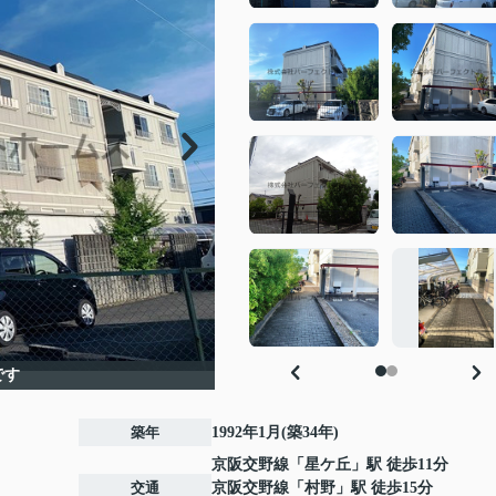
です
築年
1992年1月(築34年)
京阪交野線
「
星ケ丘
」駅 徒歩11分
交通
京阪交野線
「
村野
」駅 徒歩15分