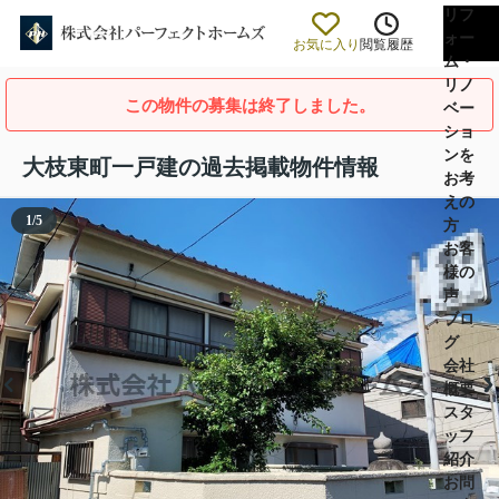
リフ
ォー
お気に入り
閲覧履歴
ム・
リノ
この物件の募集は終了しました。
ベー
ショ
ンを
大枝東町一戸建の過去掲載物件情報
お考
えの
1
/
5
方
お客
様の
声
ブロ
グ
会社
概要
スタ
ッフ
紹介
お問