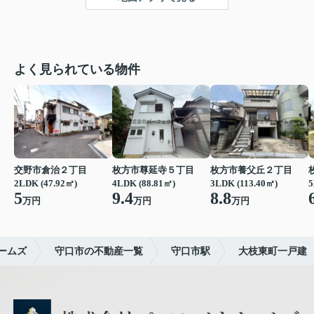
よく見られている物件
交野市倉治２丁目
枚方市尊延寺５丁目
枚方市養父丘２丁目
2LDK (47.92㎡)
4LDK (88.81㎡)
3LDK (113.40㎡)
5
5
9.4
8.8
万円
万円
万円
ームズ
守口市の不動産一覧
守口市駅
大枝東町一戸建