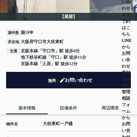
い合
わせ
来店
【展望】
予約
はこ
築59年
築年数
ちら
LINE
大阪府守口市大枝東町
所在地
から
京阪本線
「
守口市
」駅 徒歩4分
交通
お問
地下鉄谷町線
「
守口
」駅 徒歩11分
い合
京阪本線
「
土居
」駅 徒歩12分
わせ
売却
相談
お問い合わせ
無料
賃貸
管理
相談
フォ
基本情報
設備条件
周辺環境
ーム
から
お問
大枝東町一戸建
物件名
い合
わせ