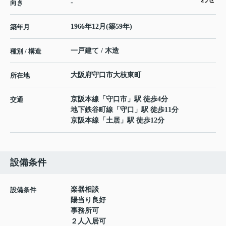
-
向き
1966年12月(築59年)
築年月
一戸建て / 木造
種別 / 構造
大阪府
守口市
大枝東町
所在地
京阪本線
「
守口市
」駅 徒歩4分
交通
地下鉄谷町線
「
守口
」駅 徒歩11分
京阪本線
「
土居
」駅 徒歩12分
設備条件
楽器相談
設備条件
陽当り良好
事務所可
２人入居可