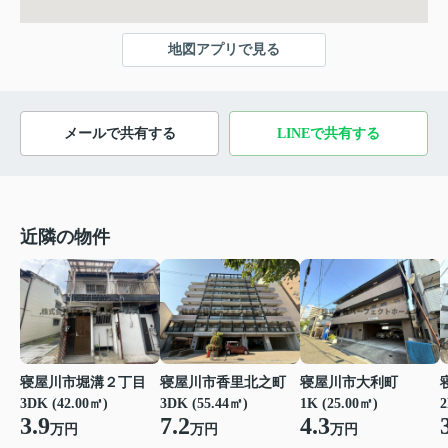
地図アプリで見る
メールで共有する
LINEで共有する
近隣の物件
寝屋川市堀溝２丁目
寝屋川市香里北之町
寝屋川市大利町
3DK (42.00㎡)
3DK (55.44㎡)
1K (25.00㎡)
2
3.9
7.2
4.3
万円
万円
万円