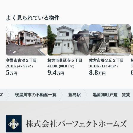
よく見られている物件
交野市倉治２丁目
枚方市尊延寺５丁目
枚方市養父丘２丁目
2LDK (47.92㎡)
4LDK (88.81㎡)
3LDK (113.40㎡)
5
5
9.4
8.8
万円
万円
万円
ズ
寝屋川市の不動産一覧
萱島駅
黒原旭町戸建 賃貸