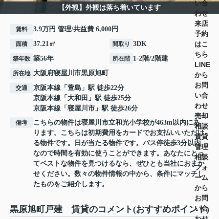
い合
【外観】外観は落ち着いています
わせ
来店
3.9万円 管理/共益費 6,000円
賃料
予約
はこ
37.21㎡
3DK
面積
間取り
ちら
築56年
1-2階/2階建
築年数
所在階
LINE
大阪府
寝屋川市
黒原旭町
所在地
から
お問
京阪本線
「
萱島
」駅 徒歩22分
交通
い合
京阪本線
「
大和田
」駅 徒歩25分
わせ
京阪本線
「
寝屋川市
」駅 徒歩26分
売却
こちらの物件は寝屋川市立和光小学校が463m以内にあ
備考
相談
ります。こちらは初期費用をカードでお支払いいただけ
賃貸
る物件です。日が当たる物件です。バス停徒歩3分以内
管理
なので時間を有効に使うことができます。あなたにとっ
相談
てベストな物件を見つけるなら、ぜひとも当社におまか
フォ
せください。数々の物件情報の中から、条件にマッチし
ーム
たものをご紹介します。
から
お問
い合
黒原旭町戸建 賃貸のコメント(おすすめポイント)
わせ