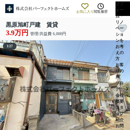
リフ
ォー
お気に入り
閲覧履歴
ム・
リノ
黒原旭町戸建 賃貸
ベー
3.9万円
管理/共益費 6,000円
ショ
ンを
1
/
27
お考
えの
方
お客
様の
声
ブロ
グ
会社
概要
スタ
ッフ
紹介
お問