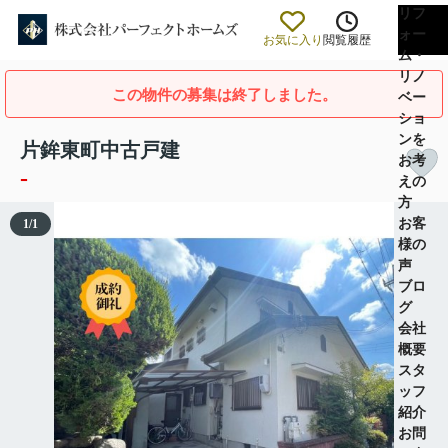
リフ
ォー
お気に入り
閲覧履歴
ム・
リノ
この物件の募集は終了しました。
ベー
ショ
ンを
片鉾東町中古戸建
お考
-
えの
方
お客
1
/
1
様の
声
ブロ
グ
会社
概要
スタ
ッフ
紹介
お問