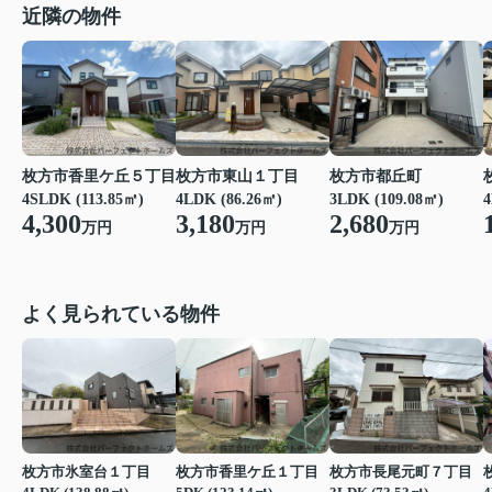
近隣の物件
枚方市香里ケ丘５丁目
枚方市東山１丁目
枚方市都丘町
4SLDK (113.85㎡)
4LDK (86.26㎡)
3LDK (109.08㎡)
4
4,300
3,180
2,680
万円
万円
万円
よく見られている物件
枚方市氷室台１丁目
枚方市香里ケ丘１丁目
枚方市長尾元町７丁目