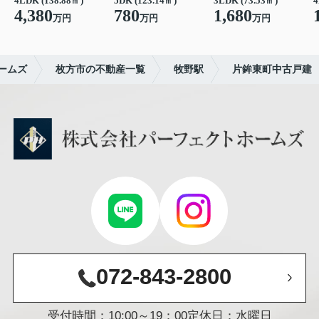
4LDK (138.88㎡)
5DK (123.14㎡)
3LDK (73.53㎡)
4
4,380
780
1,680
万円
万円
万円
ームズ
枚方市の不動産一覧
牧野駅
片鉾東町中古戸建
072-843-2800
受付時間：10:00～19：00
定休日：水曜日