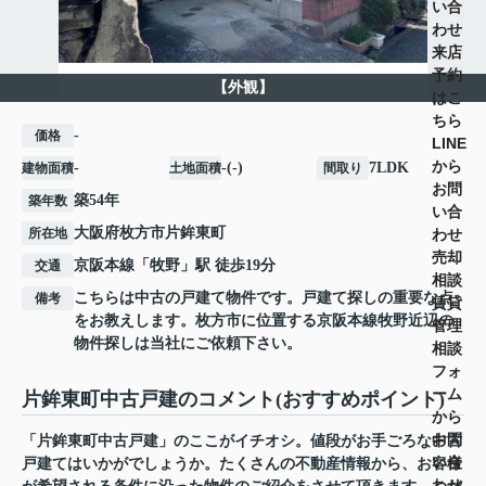
い合
わせ
来店
予約
【外観】
はこ
ちら
-
価格
LINE
から
-
-(-)
7LDK
建物面積
土地面積
間取り
お問
築54年
築年数
い合
大阪府
枚方市
片鉾東町
わせ
所在地
売却
京阪本線
「
牧野
」駅 徒歩19分
交通
相談
こちらは中古の戸建て物件です。戸建て探しの重要な点
備考
賃貸
をお教えします。枚方市に位置する京阪本線牧野近辺の
管理
物件探しは当社にご依頼下さい。
相談
フォ
ーム
片鉾東町中古戸建のコメント(おすすめポイント)
から
お問
「片鉾東町中古戸建」のここがイチオシ。値段がお手ごろな中古
い合
戸建てはいかがでしょうか。たくさんの不動産情報から、お客様
わせ