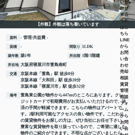
い合
わせ
来店
予約
【外観】外観は落ち着いています
はこ
ちら
- 管理/共益費 -
賃料
LINE
から
-
1LDK
面積
間取り
お問
築1年
1階/3階建
築年数
所在階
い合
大阪府
寝屋川市
萱島南町
わせ
所在地
売却
京阪本線
「
萱島
」駅 徒歩8分
交通
相談
京阪本線
「
大和田
」駅 徒歩20分
賃貸
京阪本線
「
寝屋川市
」駅 徒歩32分
管理
萱島東公園が物件から447mのところにあります。クレ
備考
相談
ジットカードで初期費用がお支払いいただけるので、決
フォ
済の手間が軽減できます。こちらの物件はアパートで
ーム
す。2駅利用可能なアクセスの良い物件です。こだわり
から
の賃貸物件をお探しの方は、ぜひ当社にお任せ下さい。
お問
豊富な賃貸物件を取り扱っているので、ご希望に適した
い合
物件のご紹介ができます。不明な点がございましたら、
わせ