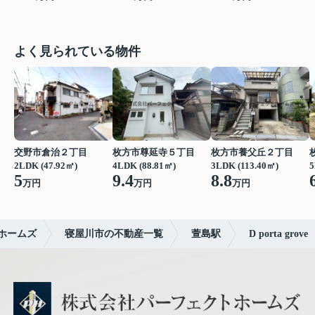
よく見られている物件
交野市倉治２丁目
枚方市尊延寺５丁目
枚方市養父丘２丁目
2LDK (47.92㎡)
4LDK (88.81㎡)
3LDK (113.40㎡)
5
5
9.4
8.8
万円
万円
万円
ホームズ
寝屋川市の不動産一覧
萱島駅
D porta grove