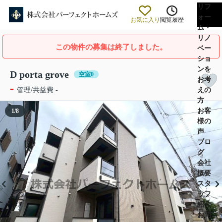
リフ
ォー
お気に入り
閲覧履歴
ム・
リノ
この物件の募集は終了しました。
ベー
ショ
ンを
D porta grove
空室0
お考
-
えの
管理/共益費 -
方
お客
1
/
8
様の
声
ブロ
グ
会社
概要
スタ
ッフ
紹介
お問