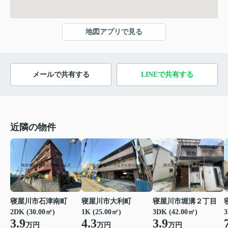
地図アプリで見る
メールで共有する
LINEで共有する
近隣の物件
寝屋川市石津南町
寝屋川市大利町
寝屋川市堀溝２丁目
2DK (30.00㎡)
1K (25.00㎡)
3DK (42.00㎡)
3
3.9
4.3
3.9
万円
万円
万円