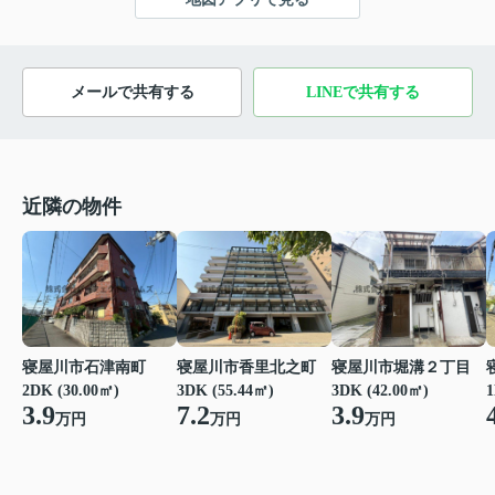
メールで共有する
LINEで共有する
近隣の物件
寝屋川市石津南町
寝屋川市香里北之町
寝屋川市堀溝２丁目
2DK (30.00㎡)
3DK (55.44㎡)
3DK (42.00㎡)
1
3.9
7.2
3.9
万円
万円
万円