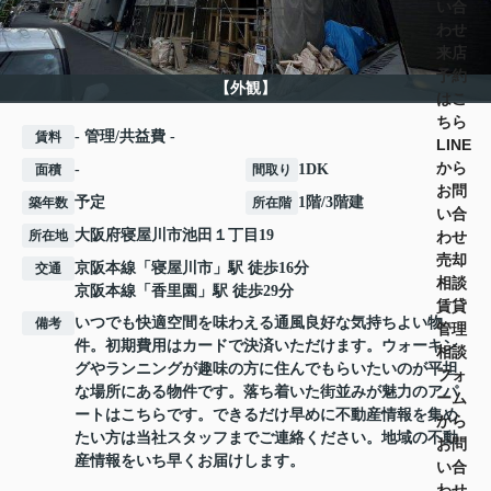
い合
わせ
来店
予約
【外観】
はこ
ちら
- 管理/共益費 -
賃料
LINE
から
-
1DK
面積
間取り
お問
予定
1階/3階建
築年数
所在階
い合
大阪府
寝屋川市
池田
１丁目19
わせ
所在地
売却
京阪本線
「
寝屋川市
」駅 徒歩16分
交通
相談
京阪本線
「
香里園
」駅 徒歩29分
賃貸
いつでも快適空間を味わえる通風良好な気持ちよい物
備考
管理
件。初期費用はカードで決済いただけます。ウォーキン
相談
グやランニングが趣味の方に住んでもらいたいのが平坦
フォ
な場所にある物件です。落ち着いた街並みが魅力のアパ
ーム
ートはこちらです。できるだけ早めに不動産情報を集め
から
たい方は当社スタッフまでご連絡ください。地域の不動
お問
産情報をいち早くお届けします。
い合
わせ