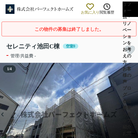
リフ
ォー
お気に入り
閲覧履歴
ム・
リノ
この物件の募集は終了しました。
ベー
ショ
ンを
セレニティ池田C棟
空室0
お考
-
えの
管理/共益費 -
方
お客
1
/
4
様の
声
ブロ
グ
会社
概要
スタ
ッフ
紹介
お問