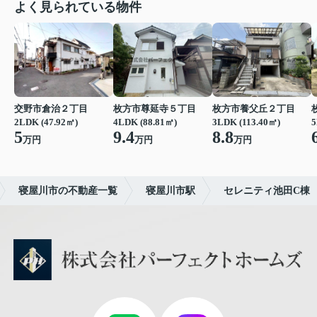
よく見られている物件
交野市倉治２丁目
枚方市尊延寺５丁目
枚方市養父丘２丁目
2LDK (47.92㎡)
4LDK (88.81㎡)
3LDK (113.40㎡)
5
5
9.4
8.8
万円
万円
万円
寝屋川市の不動産一覧
寝屋川市駅
セレニティ池田C棟