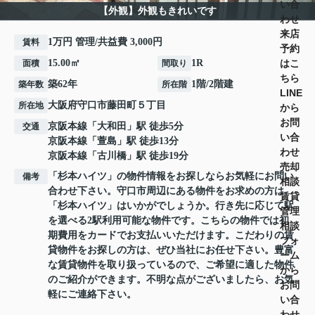
い合
【外観】外観もきれいです
わせ
来店
1万円 管理/共益費 3,000円
賃料
予約
はこ
15.00㎡
1R
面積
間取り
ちら
築62年
1階/2階建
築年数
所在階
LINE
大阪府
守口市
藤田町
５丁目
所在地
から
お問
京阪本線
「
大和田
」駅 徒歩5分
交通
い合
京阪本線
「
萱島
」駅 徒歩13分
わせ
京阪本線
「
古川橋
」駅 徒歩19分
売却
「杉本ハイツ」の物件情報をお探しならお気軽にお問い
備考
相談
合わせ下さい。守口市周辺にある物件をお求めの方は
賃貸
「杉本ハイツ」はいかがでしょうか。行き先に応じて駅
管理
を選べる2駅利用可能な物件です。こちらの物件では初
相談
期費用をカードでお支払いいただけます。こだわりの賃
フォ
貸物件をお探しの方は、ぜひ当社にお任せ下さい。豊富
ーム
な賃貸物件を取り扱っているので、ご希望に適した物件
から
のご紹介ができます。不明な点がございましたら、お気
お問
軽にご連絡下さい。
い合
わせ