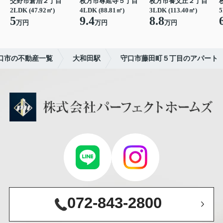
交野市倉治２丁目
枚方市尊延寺５丁目
枚方市養父丘２丁目
2LDK (47.92㎡)
4LDK (88.81㎡)
3LDK (113.40㎡)
5
5
9.4
8.8
万円
万円
万円
口市の不動産一覧
大和田駅
守口市藤田町５丁目のアパート
072-843-2800