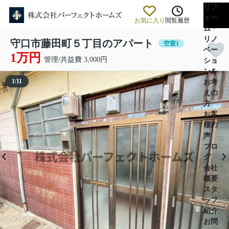
リフ
ォー
お気に入り
閲覧履歴
ム・
リノ
守口市藤田町５丁目のアパート
空室1
ベー
1万円
管理/共益費 3,000円
ショ
ンを
1
/
11
お考
えの
方
お客
様の
声
ブロ
グ
会社
概要
スタ
ッフ
紹介
お問