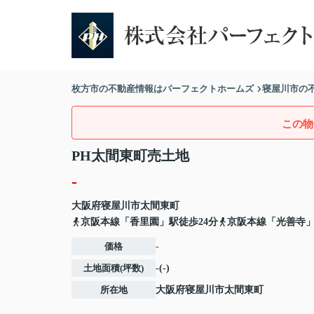
枚方市の不動産情報はパーフェクトホームズ
寝屋川市の
この物
PH太間東町売土地
-
大阪府
寝屋川市
太間東町
京阪本線「香里園」駅徒歩24分
京阪本線「光善寺」
価格
-
土地面積(坪数)
-(-)
所在地
大阪府
寝屋川市
太間東町