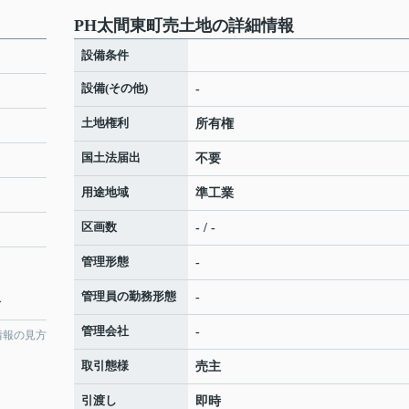
PH太間東町売土地の詳細情報
設備条件
設備(その他)
-
土地権利
所有権
国土法届出
不要
用途地域
準工業
区画数
- / -
管理形態
-
管理員の勤務形態
-
分
管理会社
-
情報の見方
取引態様
売主
引渡し
即時