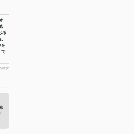
オ
地
お考
地。
地を
まで
。
の見方
京
下