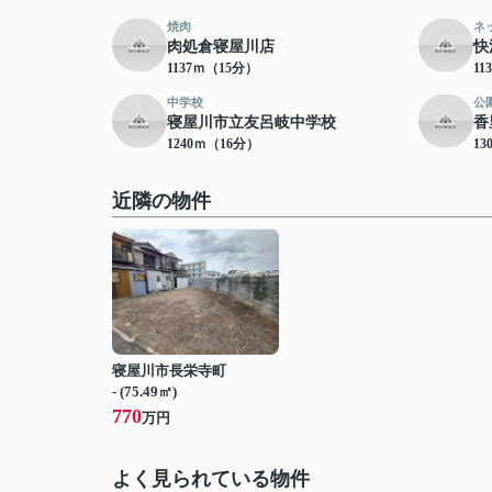
焼肉
ネ
肉処倉寝屋川店
快
1137ｍ（15分）
11
中学校
公
寝屋川市立友呂岐中学校
香
1240ｍ（16分）
13
近隣の物件
寝屋川市長栄寺町
- (75.49㎡)
770
万円
よく見られている物件