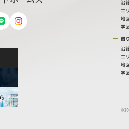
沿
エ
地
学
借
沿
エ
せ
地
学
©20