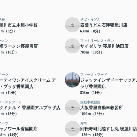
学校
そば・うどん
屋川市立木屋小学校
四國うどん石津寝屋川店
18ｍ（8分）
639ｍ（8分）
ーメン
ファミリーレストラン
福ラーメン寝屋川店
サイゼリヤ 寝屋川池田店
56ｍ（10分）
788ｍ（10分）
イーツ
ファーストフード
ーティワンアイスクリーム ア
ジャックインザドーナッツア
・プラザ香里園店
ラザ香里園店
58ｍ（11分）
858ｍ（11分）
ァーストフード
自動車教習所
クドナルド 香里園アルプラザ店
大阪香里自動車教習所
87ｍ（13分）
1006ｍ（13分）
イーツ
寿司
ャノワール香里園店
回転寿司北陸すし丸 寝屋川店
58ｍ（14分）
1136ｍ（15分）