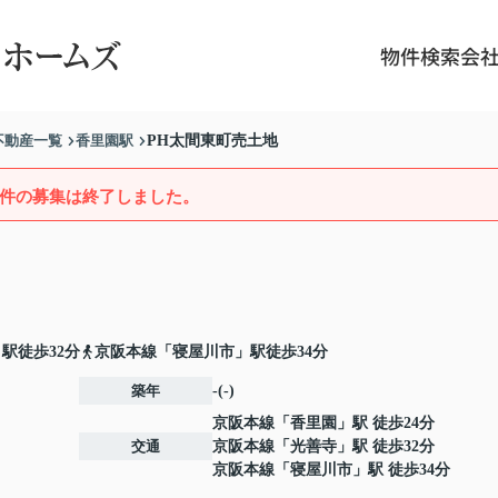
物件検索
会
不動産一覧
香里園駅
PH太間東町売土地
件の募集は終了しました。
駅徒歩32分
京阪本線「寝屋川市」駅徒歩34分
築年
-(-)
京阪本線
「
香里園
」駅 徒歩24分
交通
京阪本線
「
光善寺
」駅 徒歩32分
京阪本線
「
寝屋川市
」駅 徒歩34分