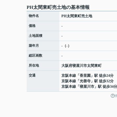
PH太間東町売土地の基本情報
物件名
PH太間東町売土地
価格
-
土地面積
-
築年月
-（-）
総区画数
-
所在地
大阪府
寝屋川市
太間東町
交通
京阪本線
「
香里園
」駅 徒歩24分
京阪本線
「
光善寺
」駅 徒歩32分
京阪本線
「
寝屋川市
」駅 徒歩34