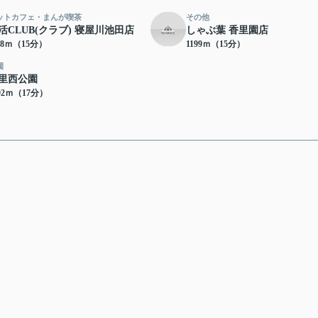
ットカフェ・まんが喫茶
その他
活CLUB(クラブ) 寝屋川池田店
しゃぶ葉 香里園店
38ｍ（15分）
1199ｍ（15分）
園
里西公園
02ｍ（17分）