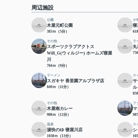
周辺施設
公園
小
木屋元町公園
寝
383ｍ（5分）
6
その他
ラ
スポーツクラブアクトス
丸
7
Will_G(ウィルジー) ホームズ寝屋
川
704ｍ（9分）
ラーメン
ス
スガキヤ 香里園アルプラザ店
サ
849ｍ（11分）
ル
8
その他
フ
木屋南カレー
マ
908ｍ（12分）
9
温泉
ス
湯快のゆ 寝屋川店
シ
1038ｍ（13分）
10