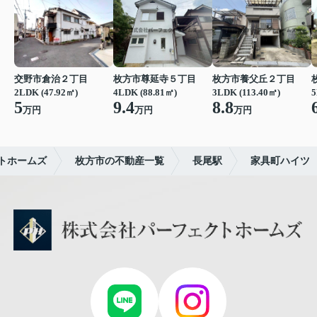
交野市倉治２丁目
枚方市尊延寺５丁目
枚方市養父丘２丁目
2LDK (47.92㎡)
4LDK (88.81㎡)
3LDK (113.40㎡)
5
5
9.4
8.8
万円
万円
万円
トホームズ
枚方市の不動産一覧
長尾駅
家具町ハイツ