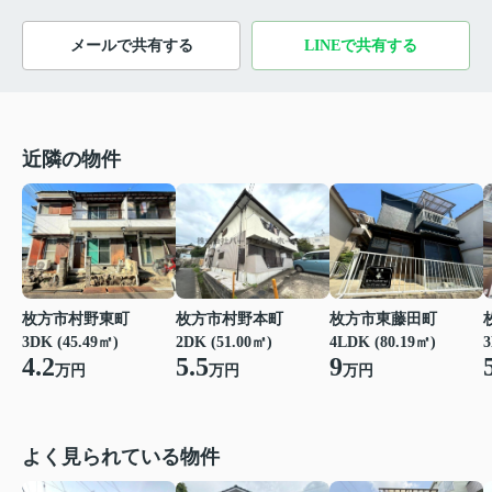
メールで共有する
LINEで共有する
近隣の物件
枚方市村野東町
枚方市村野本町
枚方市東藤田町
3
3DK (45.49㎡)
2DK (51.00㎡)
4LDK (80.19㎡)
4.2
5.5
9
万円
万円
万円
よく見られている物件