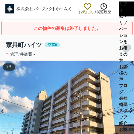
リフ
ォー
お気に入り
閲覧履歴
ム・
リノ
この物件の募集は終了しました。
ベー
ショ
ンを
家具町ハイツ
空室0
お考
-
えの
管理/共益費 -
方
お客
1
/
5
様の
声
ブロ
グ
会社
概要
スタ
ッフ
紹介
お問