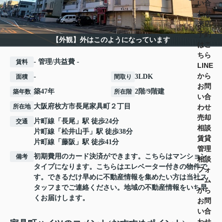
い合
わせ
来店
予約
【外観】外はこのようになっています
はこ
ちら
- 管理/共益費 -
賃料
LINE
から
-
3LDK
面積
間取り
お問
築47年
2階/9階建
築年数
所在階
い合
大阪府
枚方市
長尾家具町
２丁目
わせ
所在地
売却
片町線
「
長尾
」駅 徒歩24分
交通
相談
片町線
「
松井山手
」駅 徒歩38分
賃貸
片町線
「
藤阪
」駅 徒歩41分
管理
初期費用のカード決済ができます。こちらはマンション
備考
相談
タイプになります。こちらはエレベーター付きの物件で
フォ
す。できるだけ早めに不動産情報を集めたい方は当社ス
ーム
タッフまでご連絡ください。地域の不動産情報をいち早
から
くお届けします。
お問
い合
わせ