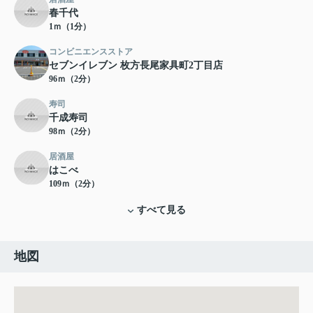
春千代
1ｍ（1分）
コンビニエンスストア
セブンイレブン 枚方長尾家具町2丁目店
96ｍ（2分）
寿司
千成寿司
98ｍ（2分）
居酒屋
はこべ
109ｍ（2分）
すべて見る
地図