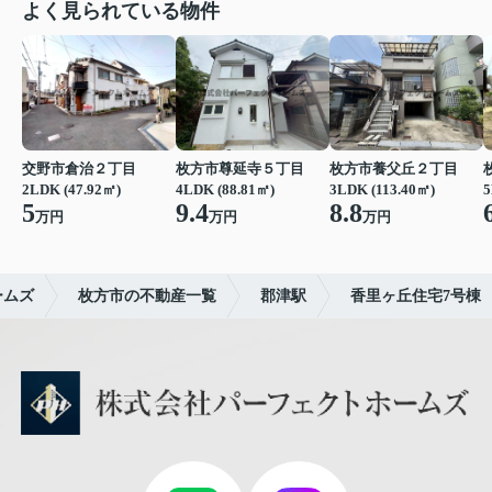
よく見られている物件
交野市倉治２丁目
枚方市尊延寺５丁目
枚方市養父丘２丁目
2LDK (47.92㎡)
4LDK (88.81㎡)
3LDK (113.40㎡)
5
5
9.4
8.8
万円
万円
万円
ームズ
枚方市の不動産一覧
郡津駅
香里ヶ丘住宅7号棟