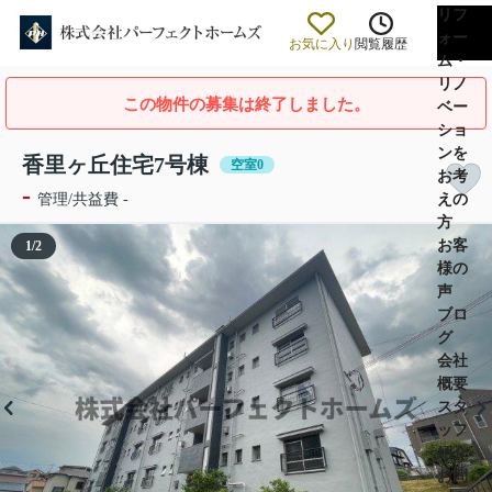
リフ
ォー
お気に入り
閲覧履歴
ム・
リノ
この物件の募集は終了しました。
ベー
ショ
ンを
香里ヶ丘住宅7号棟
空室0
お考
-
えの
管理/共益費 -
方
お客
1
/
2
様の
声
ブロ
グ
会社
概要
スタ
ッフ
紹介
お問