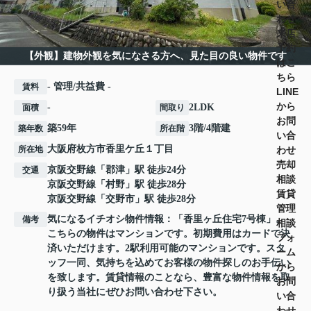
い合
わせ
来店
予約
【外観】建物外観を気になさる方へ、見た目の良い物件です
はこ
ちら
- 管理/共益費 -
賃料
LINE
から
-
2LDK
面積
間取り
お問
築59年
3階/4階建
築年数
所在階
い合
大阪府
枚方市
香里ケ丘
１丁目
わせ
所在地
売却
京阪交野線
「
郡津
」駅 徒歩24分
交通
相談
京阪交野線
「
村野
」駅 徒歩28分
賃貸
京阪交野線
「
交野市
」駅 徒歩28分
管理
気になるイチオシ物件情報：「香里ヶ丘住宅7号棟」。
備考
相談
こちらの物件はマンションです。初期費用はカードで決
フォ
済いただけます。2駅利用可能のマンションです。スタ
ーム
ッフ一同、気持ちを込めてお客様の物件探しのお手伝い
から
を致します。賃貸情報のことなら、豊富な物件情報を取
お問
り扱う当社にぜひお問い合わせ下さい。
い合
わせ