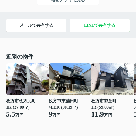
メールで共有する
LINEで共有する
近隣の物件
枚方市枚方元町
枚方市都丘町
枚方市東藤田町
1K (27.00㎡)
1R (59.00㎡)
3
4LDK (80.19㎡)
5.5
11.9
9
万円
万円
万円