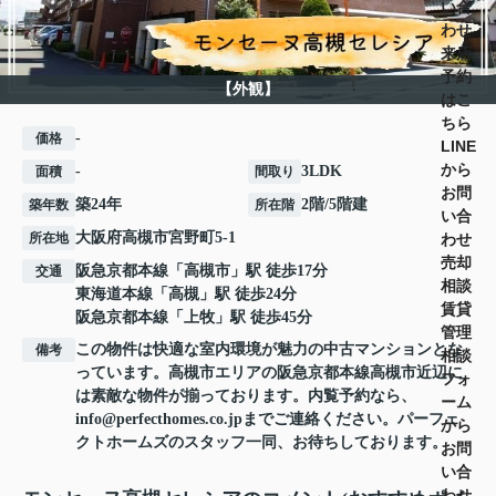
い合
わせ
来店
予約
【外観】
はこ
ちら
-
価格
LINE
から
-
3LDK
面積
間取り
お問
築24年
2階/5階建
築年数
所在階
い合
大阪府
高槻市
宮野町
5-1
わせ
所在地
売却
阪急京都本線
「
高槻市
」駅 徒歩17分
交通
相談
東海道本線
「
高槻
」駅 徒歩24分
賃貸
阪急京都本線
「
上牧
」駅 徒歩45分
管理
この物件は快適な室内環境が魅力の中古マンションとな
備考
相談
っています。高槻市エリアの阪急京都本線高槻市近辺に
フォ
は素敵な物件が揃っております。内覧予約なら、
ーム
info@perfecthomes.co.jpまでご連絡ください。パーフェ
から
クトホームズのスタッフ一同、お待ちしております。
お問
い合
わせ