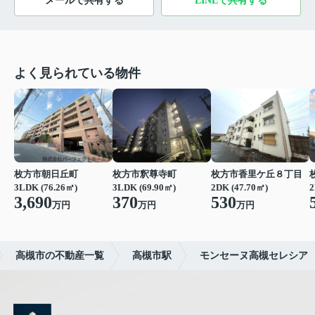
メールで共有する
LINEで共有する
よく見られている物件
枚方市朝日丘町
枚方市釈尊寺町
枚方市香里ケ丘８丁目
3LDK (76.26㎡)
3LDK (69.90㎡)
2DK (47.70㎡)
2
3,690
370
530
万円
万円
万円
高槻市の不動産一覧
高槻市駅
モンセーヌ高槻セレシア