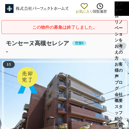
リフ
ォー
お気に入り
閲覧履歴
ム・
リノ
この物件の募集は終了しました。
ベー
ショ
ンを
モンセーヌ高槻セレシア
空室0
お考
-
えの
方
お客
1
/
1
様の
声
ブロ
グ
会社
概要
スタ
ッフ
紹介
お問