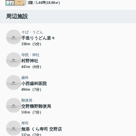
3階 / 5.44坪(18.00㎡)
周辺施設
そば・うどん
手造りうどん楽々
338ｍ（5分）
寺院・神社
村野神社
445ｍ（6分）
歯科
小西歯科医院
494ｍ（7分）
郵便局
交野幾野郵便局
510ｍ（7分）
寿司
無添 くら寿司 交野店
537ｍ（7分）