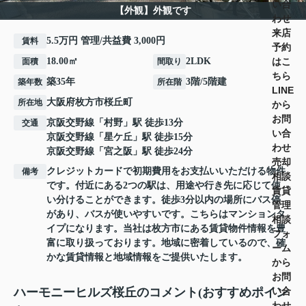
い合
【外観】外観です
わせ
来店
5.5万円 管理/共益費 3,000円
賃料
予約
はこ
18.00㎡
2LDK
面積
間取り
ちら
築35年
3階/5階建
築年数
所在階
LINE
大阪府
枚方市
桜丘町
所在地
から
お問
京阪交野線
「
村野
」駅 徒歩13分
交通
い合
京阪交野線
「
星ケ丘
」駅 徒歩15分
わせ
京阪交野線
「
宮之阪
」駅 徒歩24分
売却
クレジットカードで初期費用をお支払いいただける物件
備考
相談
です。付近にある2つの駅は、用途や行き先に応じて使
賃貸
い分けることができます。徒歩3分以内の場所にバス停
管理
があり、バスが使いやすいです。こちらはマンションタ
相談
イプになります。当社は枚方市にある賃貸物件情報を豊
フォ
富に取り扱っております。地域に密着しているので、確
ーム
かな賃貸情報と地域情報をご提供いたします。
から
お問
い合
ハーモニーヒルズ桜丘のコメント(おすすめポイン
わせ