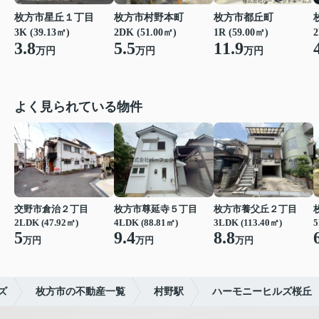
枚方市都丘町
枚方市星丘１丁目
枚方市村野本町
1R (59.00㎡)
3K (39.13㎡)
2DK (51.00㎡)
2
11.9
3.8
5.5
万円
万円
万円
よく見られている物件
交野市倉治２丁目
枚方市尊延寺５丁目
枚方市養父丘２丁目
2LDK (47.92㎡)
4LDK (88.81㎡)
3LDK (113.40㎡)
5
5
9.4
8.8
万円
万円
万円
ズ
枚方市の不動産一覧
村野駅
ハーモニーヒルズ桜丘