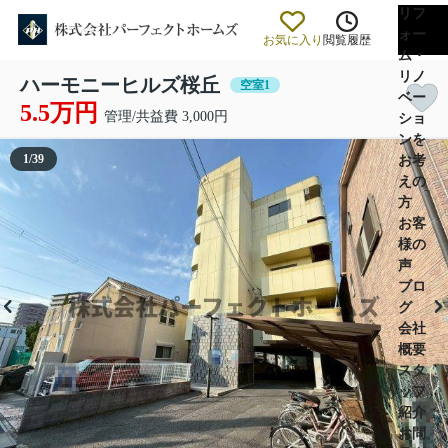
リフ
ォー
お気に入り
閲覧履歴
ム・
リノ
ハーモニーヒルズ桜丘
空室1
ベー
5.5万円
管理/共益費 3,000円
ショ
ンを
1
/
39
お考
えの
方
お客
様の
声
ブロ
グ
会社
概要
スタ
ッフ
紹介
お問