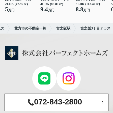
2LDK (47.92㎡)
4LDK (88.81㎡)
3LDK (113.40㎡)
5
5
9.4
8.8
万円
万円
万円
ムズ
枚方市の不動産一覧
宮之阪駅
宮之阪3丁目テラス
072-843-2800