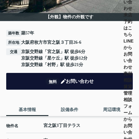
い合
わせ
来店
【外観】物件の外観です
予約
はこ
築57年
築年数
ちら
LINE
大阪府枚方市宮之阪３丁目26-6
所在地
から
京阪交野線
「
宮之阪
」駅 徒歩6分
交通
お問
京阪交野線
「
星ケ丘
」駅 徒歩12分
い合
京阪交野線
「
村野
」駅 徒歩21分
わせ
売却
相談
お問い合わせ
無料
賃貸
管理
相談
フォ
基本情報
設備条件
周辺環境
ーム
から
お問
宮之阪3丁目テラス
物件名
い合
わせ