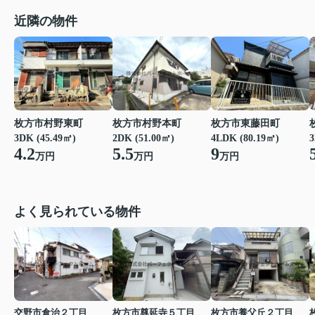
近隣の物件
枚方市村野東町
枚方市村野本町
枚方市東藤田町
3
3DK (45.49㎡)
2DK (51.00㎡)
4LDK (80.19㎡)
4.2
5.5
9
万円
万円
万円
よく見られている物件
交野市倉治２丁目
枚方市尊延寺５丁目
枚方市養父丘２丁目