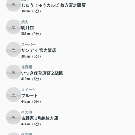
じゅうじゅうカルビ 枚方宮之阪店
380ｍ（5分）
焼肉
明月館
381ｍ（5分）
スーパー
サンディ 宮之阪店
385ｍ（5分）
保育園
いつき保育所宮之阪園
410ｍ（6分）
スイーツ
フルート
442ｍ（6分）
その他
吉野家 1号線枚方店
474ｍ（6分）