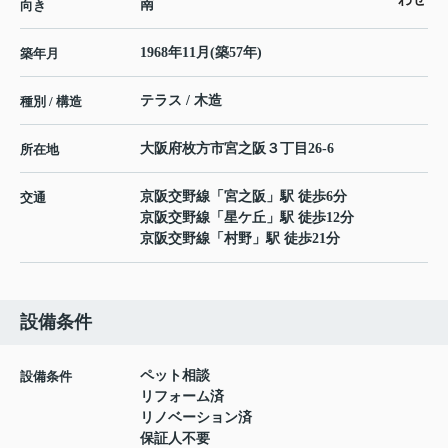
南
向き
1968年11月(築57年)
築年月
テラス / 木造
種別 / 構造
大阪府
枚方市
宮之阪
３丁目26-6
所在地
京阪交野線
「
宮之阪
」駅 徒歩6分
交通
京阪交野線
「
星ケ丘
」駅 徒歩12分
京阪交野線
「
村野
」駅 徒歩21分
設備条件
ペット相談
設備条件
リフォーム済
リノベーション済
保証人不要