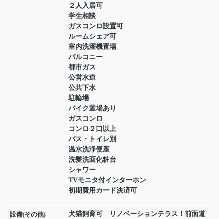
２人入居可
学生相談
ガスコンロ設置可
ルームシェア可
室内洗濯機置場
バルコニー
都市ガス
公営水道
公共下水
駐輪場
バイク置場あり
ガスコンロ
コンロ２口以上
バス・トイレ別
温水洗浄便座
洗髪洗面化粧台
シャワー
TVモニタ付インターホン
初期費用カード決済可
犬猫飼育可 リノベーションテラス！前面道
設備(その他)