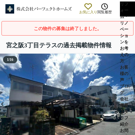
リフ
ォー
お気に入り
閲覧履歴
ム・
リノ
この物件の募集は終了しました。
ベー
ショ
ンを
宮之阪3丁目テラスの過去掲載物件情報
お考
えの
1
/
16
方
お客
様の
声
ブロ
グ
会社
概要
スタ
ッフ
紹介
お問