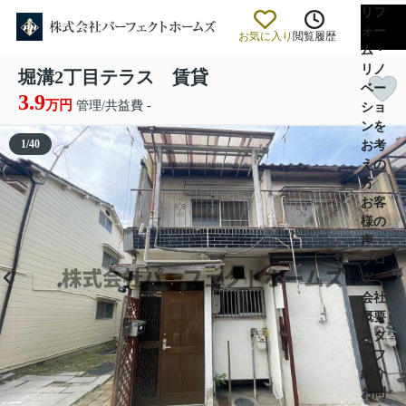
リフ
ォー
お気に入り
閲覧履歴
ム・
リノ
堀溝2丁目テラス 賃貸
ベー
3.9
万円
管理/共益費 -
ショ
ンを
1
/
40
お考
えの
方
お客
様の
声
ブロ
グ
会社
概要
スタ
ッフ
紹介
お問