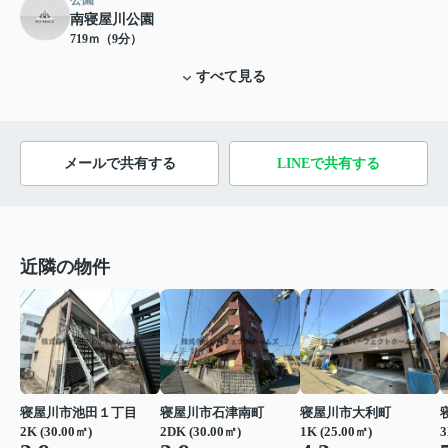
公園
南寝屋川公園
719ｍ（9分）
すべて見る
メールで共有する
LINEで共有する
近隣の物件
寝屋川市池田１丁目
寝屋川市石津南町
寝屋川市大利町
2K (30.00㎡)
2DK (30.00㎡)
1K (25.00㎡)
3