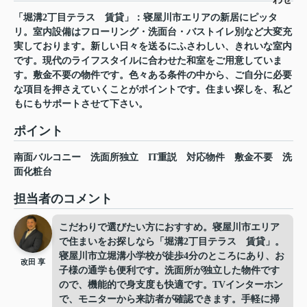
「堀溝2丁目テラス 賃貸」：寝屋川市エリアの新居にピッタ
リ。室内設備はフローリング・洗面台・バストイレ別など大変充
実しております。新しい日々を送るにふさわしい、きれいな室内
です。現代のライフスタイルに合わせた和室をご用意していま
す。敷金不要の物件です。色々ある条件の中から、ご自分に必要
な項目を押さえていくことがポイントです。住まい探しを、私ど
もにもサポートさせて下さい。
ポイント
南面バルコニー
洗面所独立
IT重説
対応物件
敷金不要
洗
面化粧台
担当者のコメント
こだわりで選びたい方におすすめ。寝屋川市エリア
で住まいをお探しなら「堀溝2丁目テラス 賃貸」。
寝屋川市立堀溝小学校が徒歩4分のところにあり、お
改田 享
子様の通学も便利です。洗面所が独立した物件です
ので、機能的で身支度も快適です。TVインターホン
で、モニターから来訪者が確認できます。手軽に掃