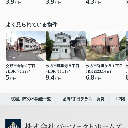
3.9
3.9
4.3
万円
万円
万円
よく見られている物件
交野市倉治２丁目
枚方市尊延寺５丁目
枚方市香里ケ丘１丁目
2LDK (47.92㎡)
4LDK (88.81㎡)
5DK (123.14㎡)
3
5
9.4
6.8
万円
万円
万円
寝屋川市の不動産一覧
堀溝2丁目テラス 賃貸
1-2階