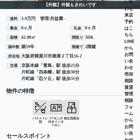
い合
【外観】外観もきれいです
わせ
来店
3.9万円 管理/共益費 -
賃料
予約
はこ
0ヶ月
0ヶ月
敷金
礼金
ちら
42.00㎡
3DK
面積
間取り
LINE
築59年
2階建
築年数
階建て
から
お問
大阪府
寝屋川市
堀溝
２丁目16-2
所在地
い合
京阪本線
「
萱島
」駅 徒歩25分
交通
わせ
片町線
「
四条畷
」駅 徒歩30分
売却
片町線
「
忍ケ丘
」駅 徒歩31分
相談
賃貸
物件の特徴
管理
相談
フォ
ーム
バストイレ
TVモニタ
独立洗面台
から
別
付きインタ
ーホン
お問
い合
セールスポイント
わせ