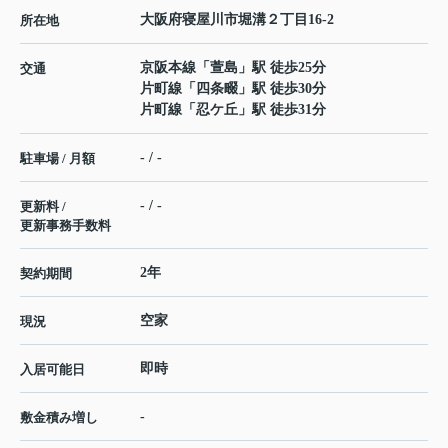
大阪府
寝屋川市
堀溝
２丁目16-2
所在地
京阪本線
「
萱島
」駅 徒歩25分
交通
片町線
「
四条畷
」駅 徒歩30分
片町線
「
忍ケ丘
」駅 徒歩31分
- / -
駐車場 / 月額
- / -
更新料 /
更新事務手数料
2年
契約期間
空家
現況
即時
入居可能日
-
敷金積み増し