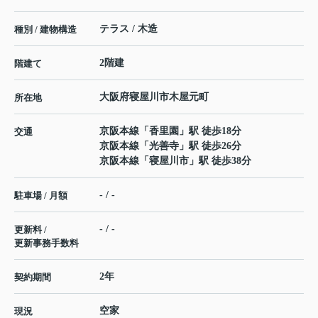
テラス / 木造
種別 / 建物構造
2階建
階建て
大阪府
寝屋川市
木屋元町
所在地
京阪本線
「
香里園
」駅 徒歩18分
交通
京阪本線
「
光善寺
」駅 徒歩26分
京阪本線
「
寝屋川市
」駅 徒歩38分
- / -
駐車場 / 月額
- / -
更新料 /
更新事務手数料
2年
契約期間
空家
現況