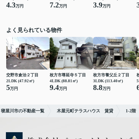
4.3
7.2
3.9
万円
万円
万円
よく見られている物件
交野市倉治２丁目
枚方市尊延寺５丁目
枚方市養父丘２丁目
2LDK (47.92㎡)
4LDK (88.81㎡)
3LDK (113.40㎡)
5
5
9.4
8.8
万円
万円
万円
寝屋川市の不動産一覧
木屋元町テラスハウス 賃貸
1-2階