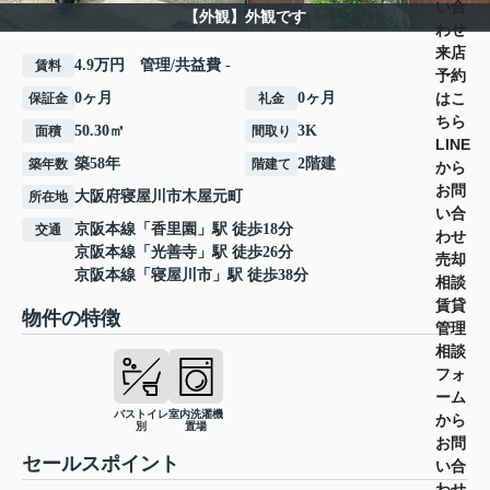
い合
【外観】外観です
わせ
来店
4.9万円 管理/共益費 -
賃料
予約
はこ
0ヶ月
0ヶ月
保証金
礼金
ちら
50.30㎡
3K
面積
間取り
LINE
築58年
2階建
築年数
階建て
から
お問
大阪府
寝屋川市
木屋元町
所在地
い合
京阪本線
「
香里園
」駅 徒歩18分
交通
わせ
京阪本線
「
光善寺
」駅 徒歩26分
売却
京阪本線
「
寝屋川市
」駅 徒歩38分
相談
賃貸
物件の特徴
管理
相談
フォ
ーム
バストイレ
室内洗濯機
から
別
置場
お問
セールスポイント
い合
わせ