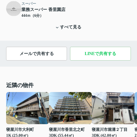
スーパー
業務スーパー 香里園店
444ｍ（6分）
すべて見る
メールで共有する
LINEで共有する
近隣の物件
寝屋川市大利町
寝屋川市香里北之町
寝屋川市堀溝２丁目
1K (25.00㎡)
3DK (55.44㎡)
3DK (42.00㎡)
2