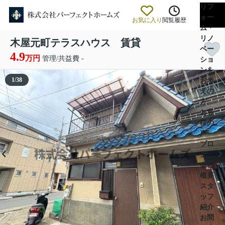
リフ
ォー
お気に入り
閲覧履歴
ム・
リノ
木屋元町テラスハウス 賃貸
ベー
4.9
万円
管理/共益費 -
ショ
ンを
1
/
38
お考
えの
方
お客
様の
声
ブロ
グ
会社
概要
スタ
ッフ
紹介
お問