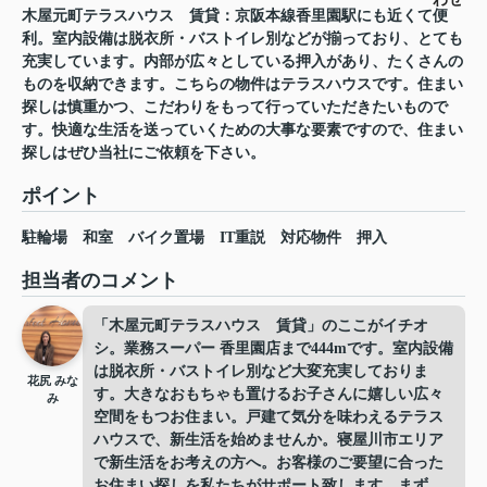
木屋元町テラスハウス 賃貸：京阪本線香里園駅にも近くて便
利。室内設備は脱衣所・バストイレ別などが揃っており、とても
充実しています。内部が広々としている押入があり、たくさんの
ものを収納できます。こちらの物件はテラスハウスです。住まい
探しは慎重かつ、こだわりをもって行っていただきたいもので
す。快適な生活を送っていくための大事な要素ですので、住まい
探しはぜひ当社にご依頼を下さい。
ポイント
駐輪場
和室
バイク置場
IT重説
対応物件
押入
担当者のコメント
「木屋元町テラスハウス 賃貸」のここがイチオ
シ。業務スーパー 香里園店まで444mです。室内設備
は脱衣所・バストイレ別など大変充実しておりま
花尻 みな
す。大きなおもちゃも置けるお子さんに嬉しい広々
み
空間をもつお住まい。戸建て気分を味わえるテラス
ハウスで、新生活を始めませんか。寝屋川市エリア
で新生活をお考えの方へ。お客様のご要望に合った
お住まい探しを私たちがサポート致します。まず