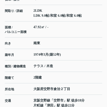
2LDK
間取り / 詳細
LDK 9.0帖
/
和室 6.0帖
/
和室 6.0帖
47.92㎡ / -
面積 /
バルコニー面積
南東
向き
1974年3月(築52年)
築年月
テラス / 木造
種別 / 建物構造
2階建
階建て
大阪府
交野市
倉治
２丁目
所在地
京阪交野線
「
交野市
」駅 徒歩18分
交通
片町線
「
津田
」駅 徒歩22分