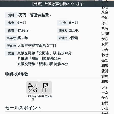
い合
【外観】外観は落ち着いています
わせ
来店
5万円 管理/共益費 -
賃料
予約
はこ
0ヶ月
0ヶ月
敷金
礼金
ちら
47.92㎡
2LDK
面積
間取り
LINE
築52年
2階建
築年数
階建て
から
お問
大阪府
交野市
倉治
２丁目
所在地
い合
京阪交野線
「
交野市
」駅 徒歩18分
交通
わせ
片町線
「
津田
」駅 徒歩22分
売却
京阪交野線
「
郡津
」駅 徒歩24分
相談
賃貸
物件の特徴
管理
相談
フォ
ーム
バストイレ
独立洗面台
から
別
お問
セールスポイント
い合
わせ