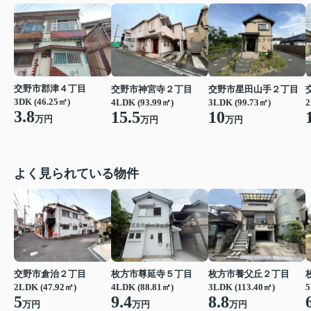
交野市郡津４丁目
交野市神宮寺２丁目
交野市星田山手２丁目
3DK (46.25㎡)
4LDK (93.99㎡)
3LDK (99.73㎡)
2
3.8
15.5
10
万円
万円
万円
よく見られている物件
交野市倉治２丁目
枚方市尊延寺５丁目
枚方市養父丘２丁目
2LDK (47.92㎡)
4LDK (88.81㎡)
3LDK (113.40㎡)
5
5
9.4
8.8
万円
万円
万円