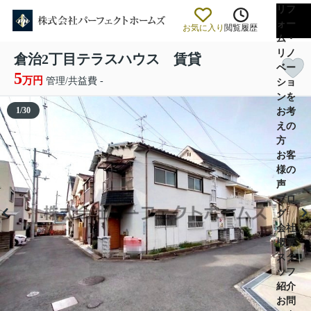
リフ
ォー
お気に入り
閲覧履歴
ム・
リノ
倉治2丁目テラスハウス 賃貸
ベー
5
万円
管理/共益費 -
ショ
ンを
1
/
30
お考
えの
方
お客
様の
声
ブロ
グ
会社
概要
スタ
ッフ
紹介
お問