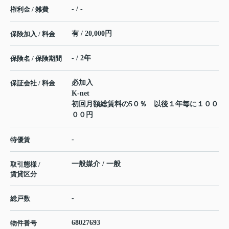
- / -
権利金 / 雑費
有 / 20,000円
保険加入 / 料金
- / 2年
保険名 / 保険期間
必加入
保証会社 / 料金
K-net
初回月額総賃料の5０％ 以後１年毎に１００
００円
-
特優賃
一般媒介 / 一般
取引態様 /
賃貸区分
-
総戸数
68027693
物件番号