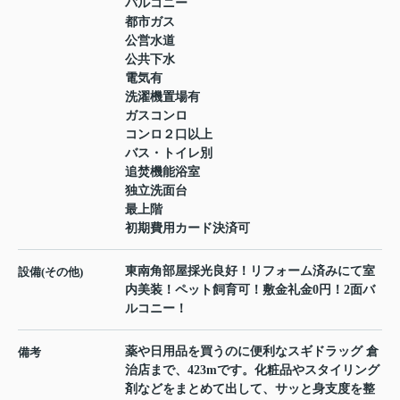
バルコニー
都市ガス
公営水道
公共下水
電気有
洗濯機置場有
ガスコンロ
コンロ２口以上
バス・トイレ別
追焚機能浴室
独立洗面台
最上階
初期費用カード決済可
東南角部屋採光良好！リフォーム済みにて室
設備(その他)
内美装！ペット飼育可！敷金礼金0円！2面バ
ルコニー！
薬や日用品を買うのに便利なスギドラッグ 倉
備考
治店まで、423mです。化粧品やスタイリング
剤などをまとめて出して、サッと身支度を整