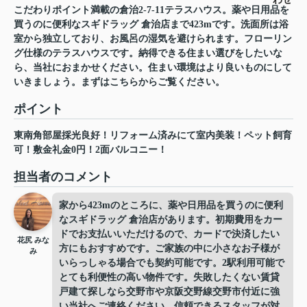
こだわりポイント満載の倉治2-7-11テラスハウス。薬や日用品を
買うのに便利なスギドラッグ 倉治店まで423mです。洗面所は浴
室から独立しており、お風呂の湿気を避けられます。フローリン
グ仕様のテラスハウスです。納得できる住まい選びをしたいな
ら、当社におまかせください。住まい環境はより良いものにして
いきましょう。まずはこちらからご覧ください。
ポイント
東南角部屋採光良好！リフォーム済みにて室内美装！ペット飼育
可！敷金礼金0円！2面バルコニー！
担当者のコメント
家から423mのところに、薬や日用品を買うのに便利
なスギドラッグ 倉治店があります。初期費用をカー
ドでお支払いいただけるので、カードで決済したい
花尻 みな
方にもおすすめです。ご家族の中に小さなお子様が
み
いらっしゃる場合でも契約可能です。2駅利用可能で
とても利便性の高い物件です。失敗したくない賃貸
戸建て探しなら交野市や京阪交野線交野市付近に強
い当社へご連絡ください。信頼できるスタッフが対