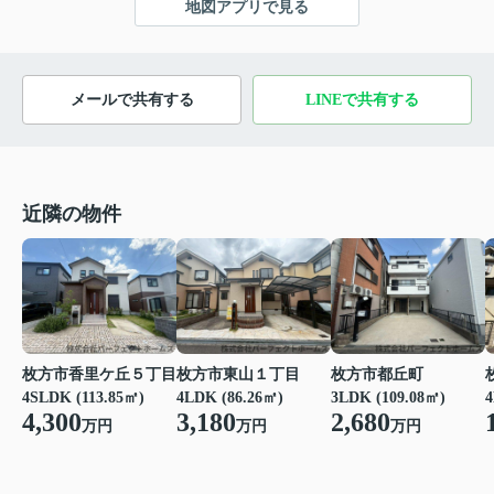
地図アプリで見る
メールで共有する
LINEで共有する
近隣の物件
枚方市香里ケ丘５丁目
枚方市東山１丁目
枚方市都丘町
4SLDK (113.85㎡)
4LDK (86.26㎡)
3LDK (109.08㎡)
4
4,300
3,180
2,680
万円
万円
万円